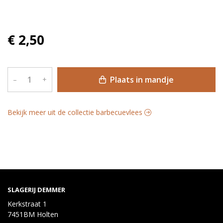
€ 2,50
Plaats in mandje
–
+
Bekijk meer uit de collectie barbecuevlees
SLAGERIJ DEMMER
Kerkstraat 1
7451BM Holten