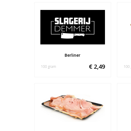
Berliner
€ 2,49
100 gram
100