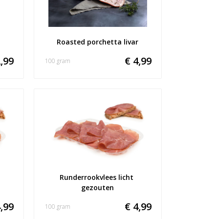
Roasted porchetta livar
,99
€ 4,99
100 gram
Runderrookvlees licht 
gezouten
,99
€ 4,99
100 gram