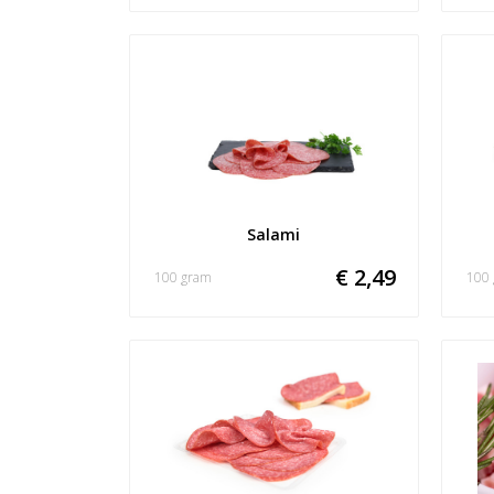
Salami
€ 2,49
100 gram
100