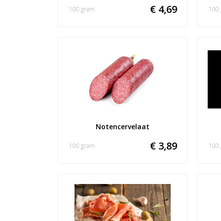
€ 4,69
100 gram
100
Notencervelaat
€ 3,89
100 gram
100