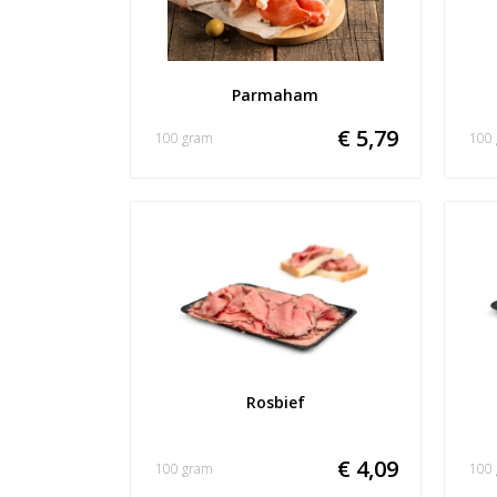
Parmaham
€ 5,79
100 gram
100
Rosbief
€ 4,09
100 gram
100