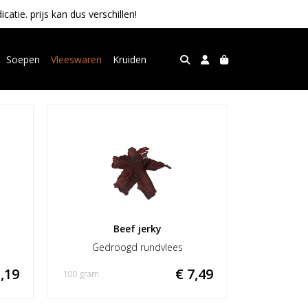
tie. prijs kan dus verschillen!
Soepen
Vleeswaren
Kruiden
Beef jerky
Gedroogd rundvlees
,19
€ 7,49
100 gram