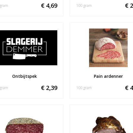
€ 4,69
€ 2
 gram
100 gram
Ontbijtspek
Pain ardenner
€ 2,39
€ 4
 gram
100 gram