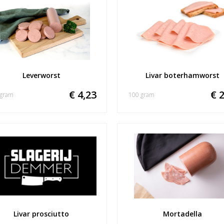
Leverworst
Livar boterhamworst
€ 4,23
€ 2
 gram
100 gram
Livar prosciutto
Mortadella