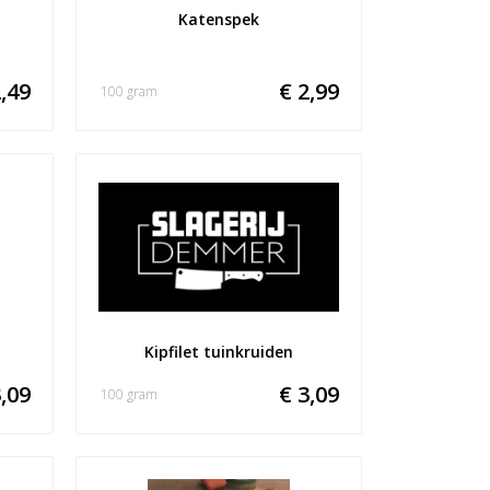
Katenspek
,49
€ 2,99
100 gram
Kipfilet tuinkruiden
,09
€ 3,09
100 gram