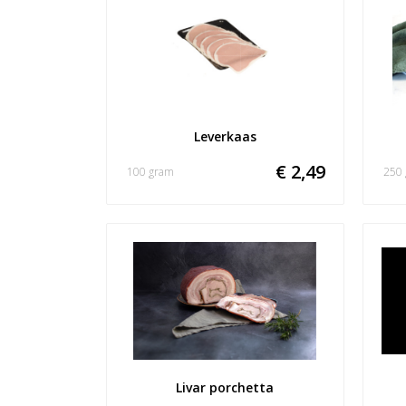
Leverkaas
€ 2,49
100 gram
250
Livar porchetta