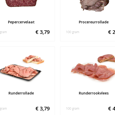
Pepercervelaat
Procereurrollade
€ 3,79
€ 2
 gram
100 gram
Runderrollade
Runderrookvlees
€ 3,79
€ 4
 gram
100 gram