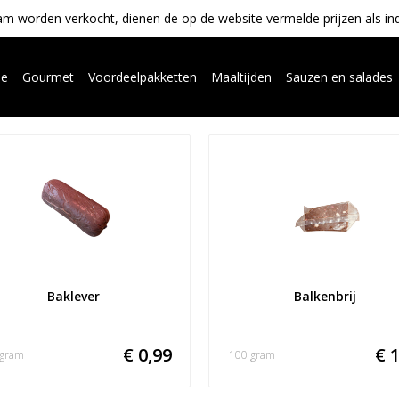
m worden verkocht, dienen de op de website vermelde prijzen als indica
ue
Gourmet
Voordeelpakketten
Maaltijden
Sauzen en salades
Baklever
Balkenbrij
€ 0,99
€ 1
 gram
100 gram