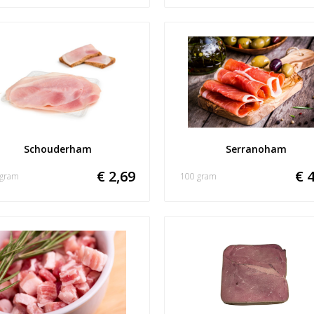
Schouderham
Serranoham
€ 2,69
€ 4
 gram
100 gram