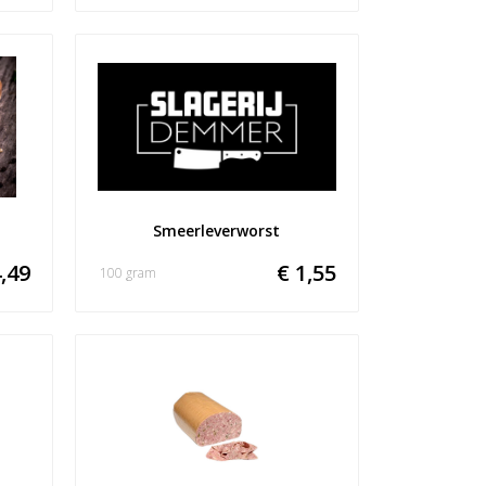
Smeerleverworst
,49
€ 1,55
100 gram