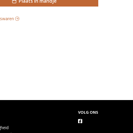
Plaats in mandje
eeswaren
VOLG ONS
gheid