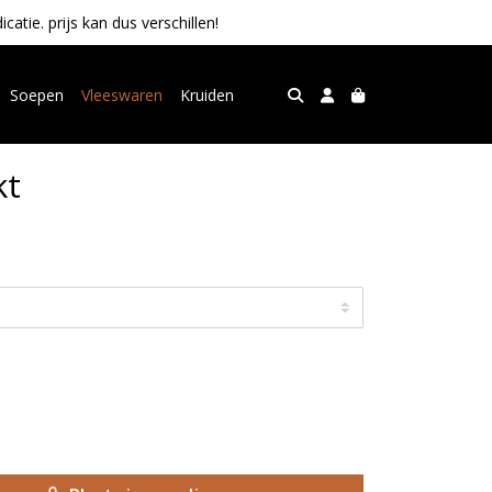
tie. prijs kan dus verschillen!
Soepen
Vleeswaren
Kruiden
kt