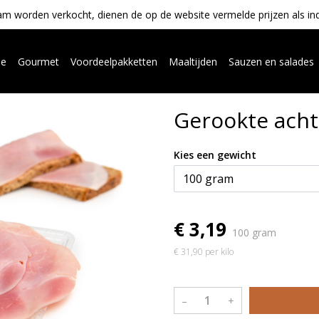
m worden verkocht, dienen de op de website vermelde prijzen als indica
ue
Gourmet
Voordeelpakketten
Maaltijden
Sauzen en salades
Gerookte ach
Kies een gewicht
€ 3,19
100 gram
€ 31,90 per kilo
–
+