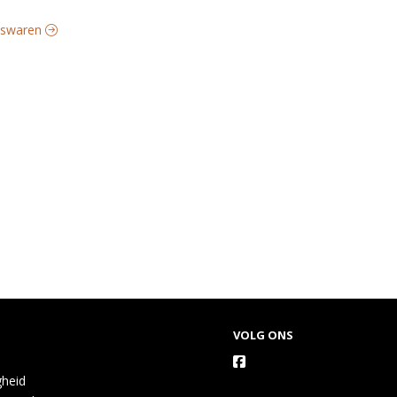
eeswaren
VOLG ONS
gheid