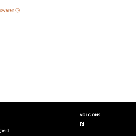
eeswaren
VOLG ONS
gheid