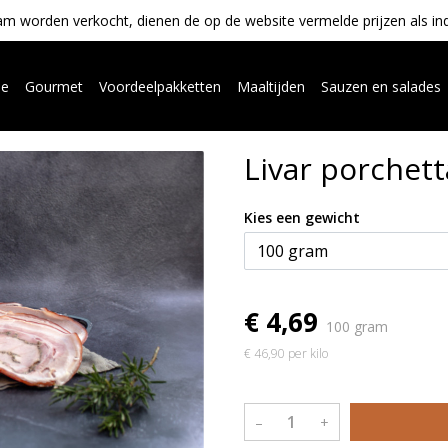
m worden verkocht, dienen de op de website vermelde prijzen als indica
ue
Gourmet
Voordeelpakketten
Maaltijden
Sauzen en salades
Livar porchett
Kies een gewicht
€ 4,69
100 gram
€ 46,90 per kilo
–
+