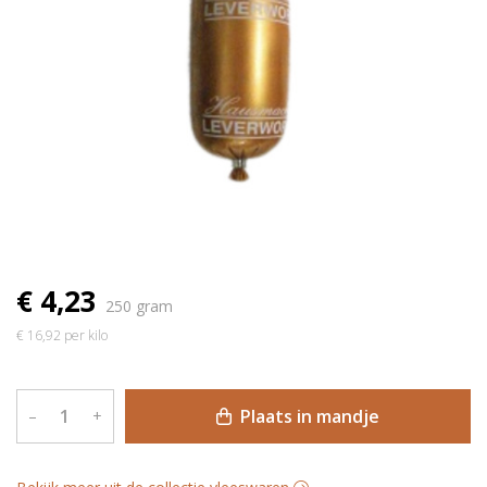
€ 4,23
250 gram
€ 16,92 per kilo
Plaats in mandje
–
+