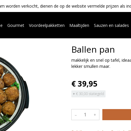
m worden verkocht, dienen de op de website vermelde prijzen als indica
ue
Gourmet
Voordeelpakketten
Maaltijden
Sauzen en salades
Ballen pan
makkelijk en snel op tafel, idea
lekker smullen maar.
€ 39,95
+
€ 30,00 statiegeld
–
+