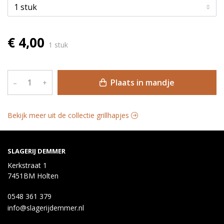
€ 4,00
1 stuk
Plaats in mandje
–
+
Bekijk meer uit de collectie grillhapjes
SLAGERIJ DEMMER
Kerkstraat 1
7451BM Holten
0548 361 379
info@slagerijdemmer.nl