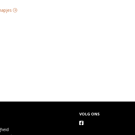
lhapjes
VOLG ONS
gheid