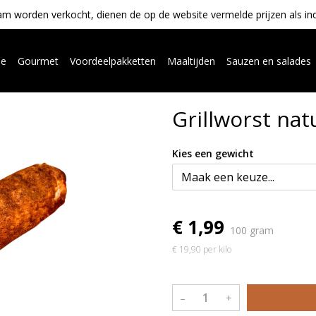
m worden verkocht, dienen de op de website vermelde prijzen als indica
ue
Gourmet
Voordeelpakketten
Maaltijden
Sauzen en salades
Grillworst nat
Kies een gewicht
€ 1,99
100 gram
€ 19,90 per kilo
–
+