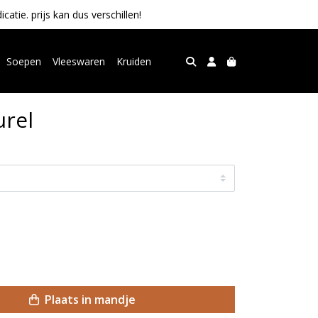
tie. prijs kan dus verschillen!
Soepen
Vleeswaren
Kruiden
urel
Plaats in mandje