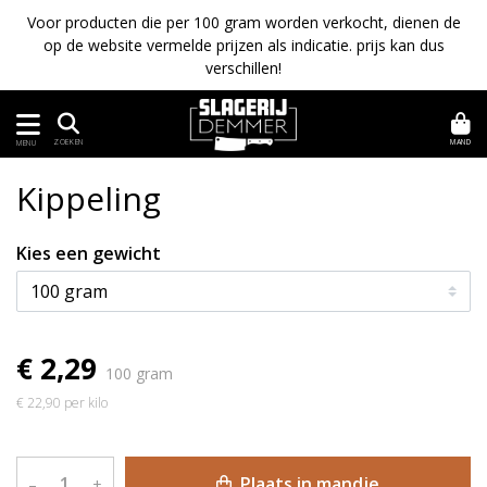
Voor producten die per 100 gram worden verkocht, dienen de
op de website vermelde prijzen als indicatie. prijs kan dus
verschillen!
MAND
ZOEKEN
MENU
Kippeling
Kies een gewicht
€ 2,29
100 gram
€ 22,90 per kilo
Plaats in mandje
–
+