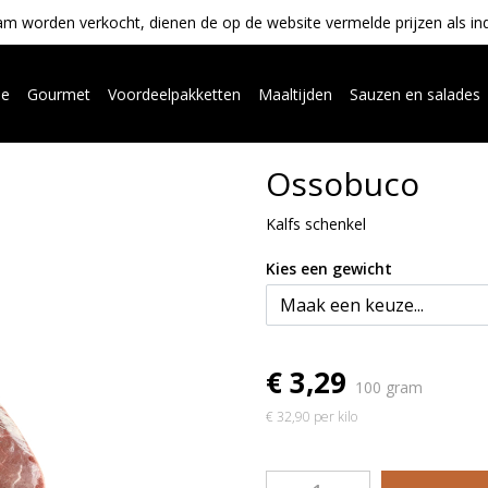
m worden verkocht, dienen de op de website vermelde prijzen als indica
ue
Gourmet
Voordeelpakketten
Maaltijden
Sauzen en salades
Ossobuco
Kalfs schenkel
Kies een gewicht
€ 3,29
100 gram
€ 32,90 per kilo