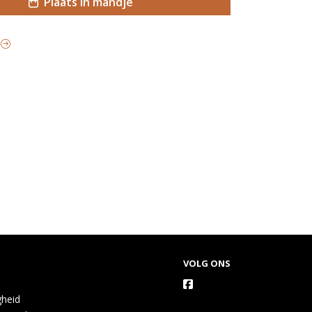
Plaats in mandje
f
VOLG ONS
gheid