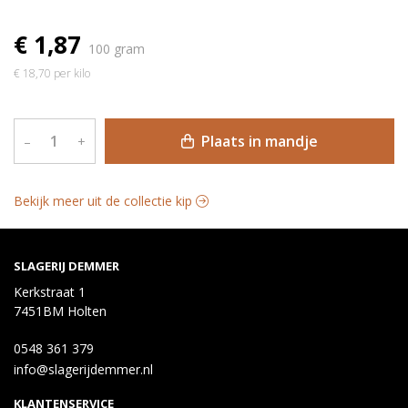
€ 1,87
100 gram
€ 18,70 per kilo
Plaats in mandje
–
+
Bekijk meer uit de collectie kip
SLAGERIJ DEMMER
Kerkstraat 1
7451BM Holten
0548 361 379
info@slagerijdemmer.nl
KLANTENSERVICE