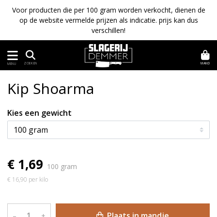
Voor producten die per 100 gram worden verkocht, dienen de
op de website vermelde prijzen als indicatie. prijs kan dus
verschillen!
MAND
ZOEKEN
MENU
Kip Shoarma
Kies een gewicht
€ 1,69
100 gram
€ 16,90 per kilo
Plaats in mandje
–
+