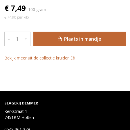
€ 7,49
100 gram
€ 74,90 per kilo
Plaats in mandje
–
+
Bekijk meer uit de collectie kruiden
SLAGERIJ DEMMER
Kerkstraat 1
7451BM Holten
0548 361 379