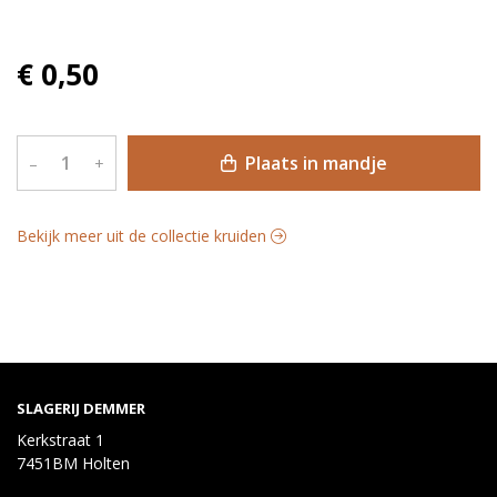
€ 0,50
Plaats in mandje
–
+
Bekijk meer uit de collectie kruiden
SLAGERIJ DEMMER
Kerkstraat 1
7451BM Holten