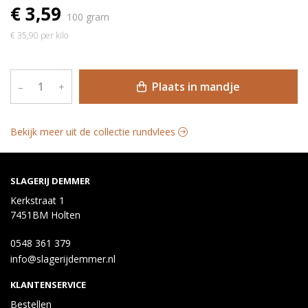
€ 3,59
100 gram
€ 35,90 per kilo
Plaats in mandje
–
+
Bekijk meer uit de collectie rundvlees
SLAGERIJ DEMMER
Kerkstraat 1
7451BM Holten
0548 361 379
info@slagerijdemmer.nl
KLANTENSERVICE
Bestellen