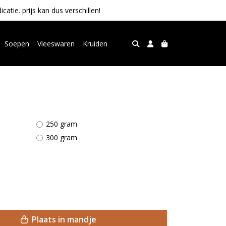
tie. prijs kan dus verschillen!
Soepen
Vleeswaren
Kruiden
250 gram
300 gram
Plaats in mandje