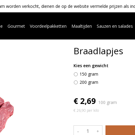
m worden verkocht, dienen de op de website vermelde prijzen als indica
ue
Gourmet
Voordeelpakketten
Maaltijden
Sauzen en salades
Braadlapjes
Kies een gewicht
150 gram
200 gram
€ 2,69
100 gram
€ 26,90 per kilo
–
+