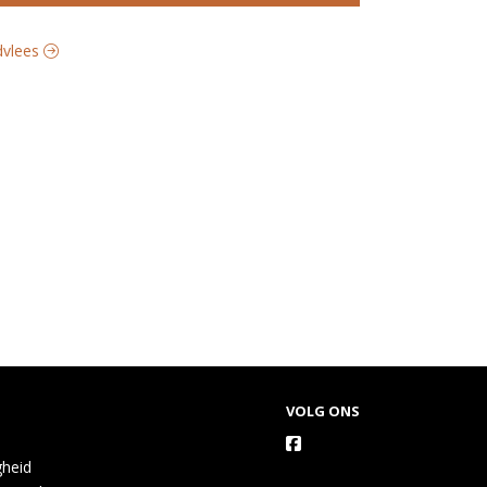
ndvlees
VOLG ONS
gheid