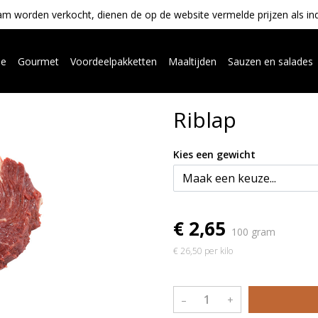
m worden verkocht, dienen de op de website vermelde prijzen als indica
ue
Gourmet
Voordeelpakketten
Maaltijden
Sauzen en salades
Riblap
Kies een gewicht
€ 2,65
100 gram
€ 26,50 per kilo
–
+