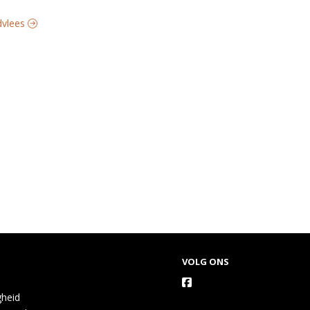
ndvlees
VOLG ONS
gheid