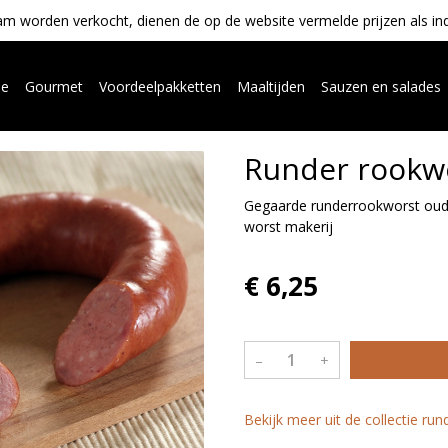
m worden verkocht, dienen de op de website vermelde prijzen als indica
ue
Gourmet
Voordeelpakketten
Maaltijden
Sauzen en salades
Runder rookw
Gegaarde runderrookworst oude
worst makerij
€ 6,25
–
+
Bekijk meer uit de collectie ru