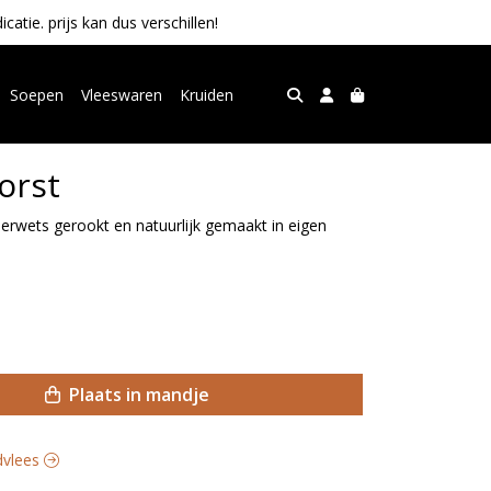
tie. prijs kan dus verschillen!
Soepen
Vleeswaren
Kruiden
orst
rwets gerookt en natuurlijk gemaakt in eigen
Plaats in mandje
ndvlees