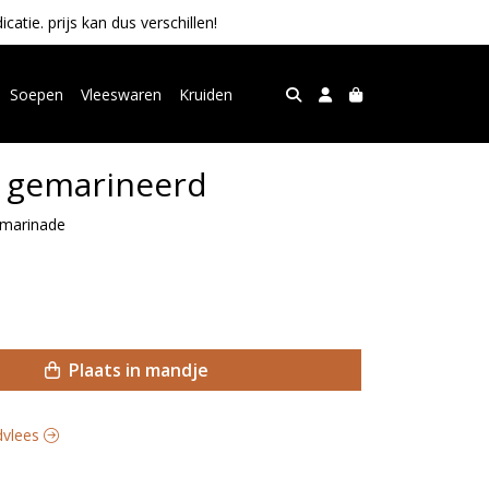
tie. prijs kan dus verschillen!
Soepen
Vleeswaren
Kruiden
 gemarineerd
 marinade
Plaats in mandje
ndvlees