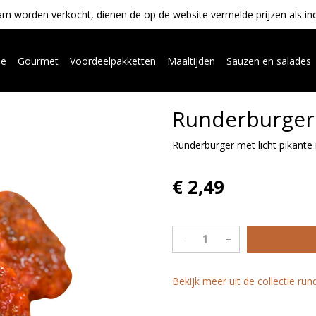
m worden verkocht, dienen de op de website vermelde prijzen als indica
ue
Gourmet
Voordeelpakketten
Maaltijden
Sauzen en salades
Runderburger
Runderburger met licht pikante
€ 2,49
–
+
Bekijk meer uit de collectie ru