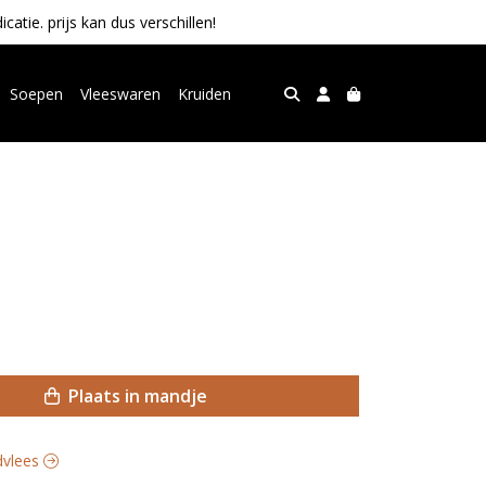
tie. prijs kan dus verschillen!
Soepen
Vleeswaren
Kruiden
Plaats in mandje
ndvlees