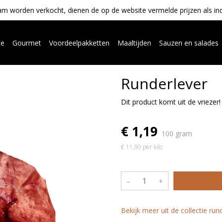
m worden verkocht, dienen de op de website vermelde prijzen als indica
ue
Gourmet
Voordeelpakketten
Maaltijden
Sauzen en salades
Runderlever
Dit product komt uit de vriezer!
€ 1,19
100 gram
€ 11,90 per kilo
–
+
Bekijk meer uit de collectie ru