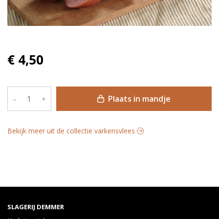
€ 4,50
Plaats in mandje
–
+
Bekijk meer uit de collectie varkensvlees
SLAGERIJ DEMMER