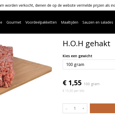
m worden verkocht, dienen de op de website vermelde prijzen als indica
ue
Gourmet
Voordeelpakketten
Maaltijden
Sauzen en salades
H.O.H gehakt
Kies een gewicht
€ 1,55
100 gram
€ 15,50 per kilo
–
+