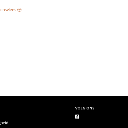
rkensvlees
VOLG ONS
gheid