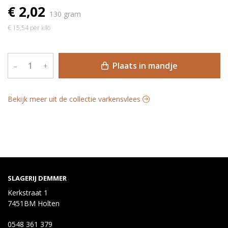
€ 2,02
130 gram
€ 15,54 per kilo
Plaats in mandje
–
+
Bekijk meer uit de collectie varkensvlees
SLAGERIJ DEMMER
Kerkstraat 1
7451BM Holten
0548 361 379