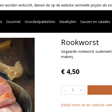
m worden verkocht, dienen de op de website vermelde prijzen als indica
ue
Gourmet
Voordeelpakketten
Maaltijden
Sauzen en salades
Rookworst
Gegaarde rookworst ouderwets 
makerij
€ 4,50
–
+
Bekijk meer uit de collectie va