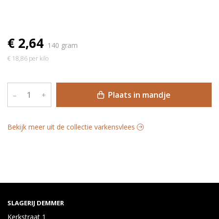
€ 2,64
140 gram
€ 18,86 per kilo
Plaats in mandje
–
+
Bekijk meer uit de collectie varkensvlees
SLAGERIJ DEMMER
Kerkstraat 1