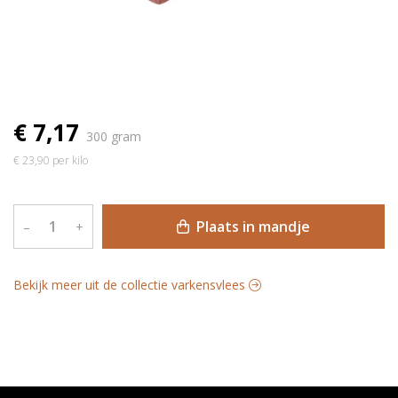
€ 7,17
300 gram
€ 23,90 per kilo
Plaats in mandje
–
+
Bekijk meer uit de collectie varkensvlees