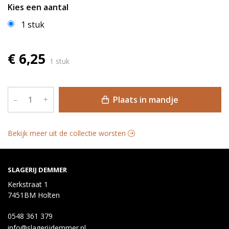
Kies een aantal
1 stuk
€ 6,25
1 stuk
Plaats in mandje
–
+
Bekijk meer uit de collectie worsten
SLAGERIJ DEMMER
Kerkstraat 1
7451BM Holten
0548 361 379
info@slagerijdemmer.nl