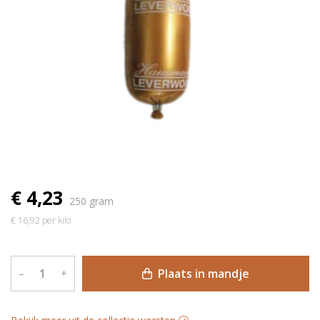
€ 4,23
250 gram
€ 16,92 per kilo
Plaats in mandje
–
+