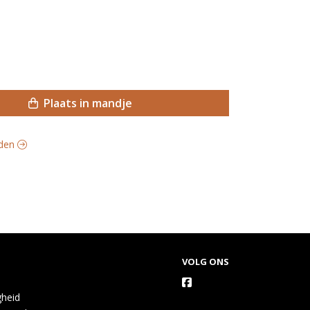
Plaats in mandje
iden
VOLG ONS
gheid