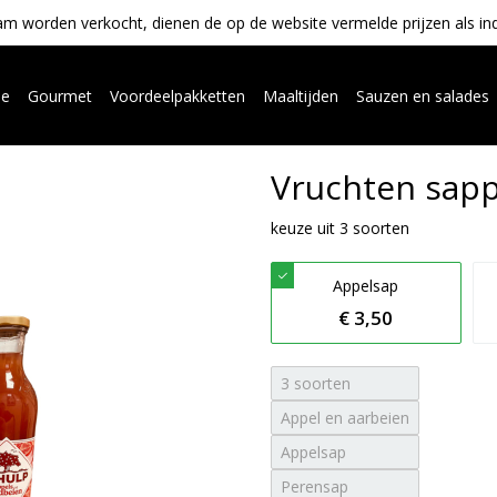
m worden verkocht, dienen de op de website vermelde prijzen als indica
ue
Gourmet
Voordeelpakketten
Maaltijden
Sauzen en salades
Vruchten sap
keuze uit 3 soorten
Appelsap
€ 3,50
3 soorten
Appel en aarbeien
Appelsap
Perensap