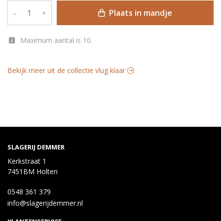
Plaats in mandje
–
+
Maximum aantal is 10.
Bekijk meer uit de collectie vlug klaar
SLAGERIJ DEMMER
Kerkstraat 1
7451BM Holten
0548 361 379
info@slagerijdemmer.nl