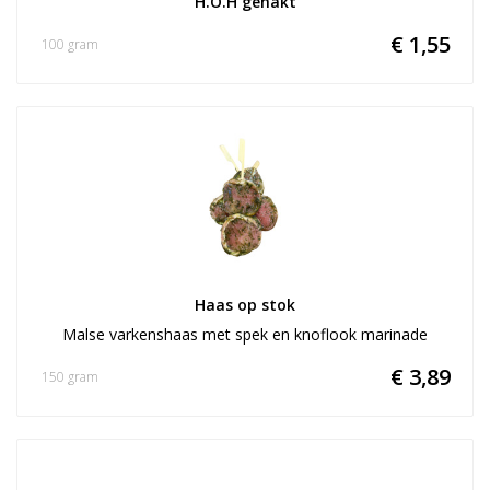
H.O.H gehakt
€ 1,55
100 gram
Haas op stok
Malse varkenshaas met spek en knoflook marinade
€ 3,89
150 gram