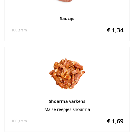
Saucijs
€ 1,34
100 gram
Shoarma varkens
Malse reepjes shoarma
€ 1,69
100 gram