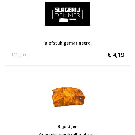
Biefstuk gemarineerd
€ 4,19
100 gram
Blije dijen
Kippendij omwikkelt met spek