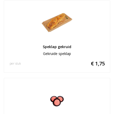
Speklap gekruid
Gekruide speklap
€ 1,75
per stuk