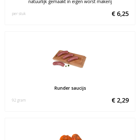
natuurlijk gemaakt in eigen worst makerij
€ 6,25
per stuk
Runder saucijs
€ 2,29
92 gram