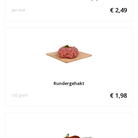
€ 2,49
per stuk
Rundergehakt
€ 1,98
100 gram