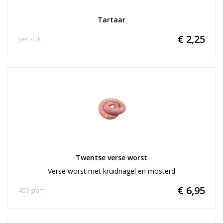
Tartaar
€ 2,25
per stuk
Twentse verse worst
Verse worst met kruidnagel en mosterd
€ 6,95
450 gram