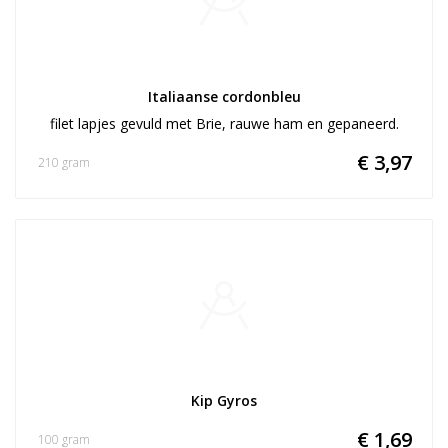
Italiaanse cordonbleu
filet lapjes gevuld met Brie, rauwe ham en gepaneerd.
€ 3,97
210 gram
Kip Gyros
€ 1,69
100 gram