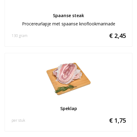
Spaanse steak
Procereurlapje met spaanse knoflookmarinade
€ 2,45
130 gram
Speklap
€ 1,75
per stuk