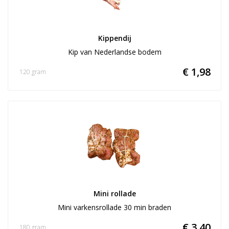
Kippendij
Kip van Nederlandse bodem
€ 1,98
120 gram
Mini rollade
Mini varkensrollade 30 min braden
€ 3,40
180 gram