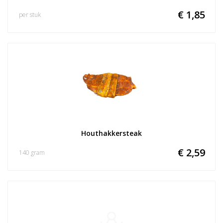
€ 1,85
per stuk
Houthakkersteak
€ 2,59
140 gram