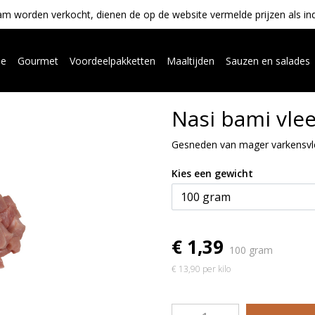
m worden verkocht, dienen de op de website vermelde prijzen als indica
ue
Gourmet
Voordeelpakketten
Maaltijden
Sauzen en salades
Nasi bami vle
Gesneden van mager varkensvl
Kies een gewicht
€ 1,39
100 gram
€ 13,90 per kilo