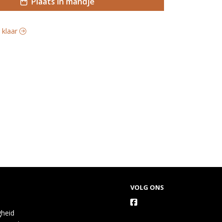
Plaats in mandje
g klaar
VOLG ONS
gheid