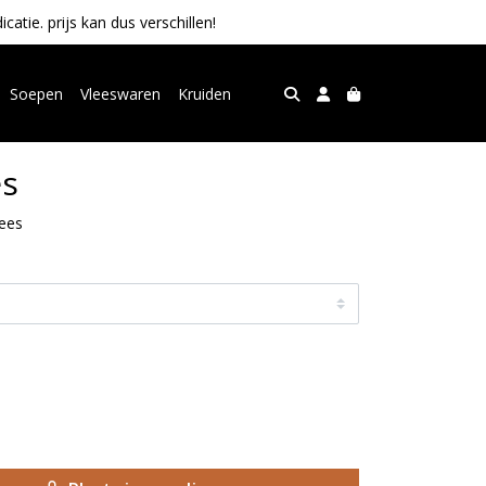
tie. prijs kan dus verschillen!
Soepen
Vleeswaren
Kruiden
es
ees