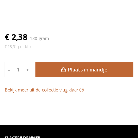
€ 2,38
130 gram
€ 18,31 per kilo
Plaats in mandje
–
+
Bekijk meer uit de collectie vlug klaar
SLAGERIJ DEMMER