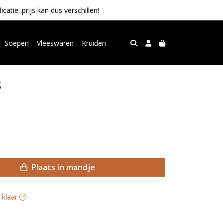
tie. prijs kan dus verschillen!
Soepen
Vleeswaren
Kruiden
s
Plaats in mandje
g klaar