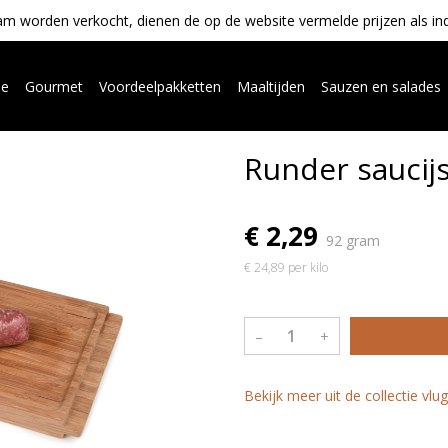
m worden verkocht, dienen de op de website vermelde prijzen als indica
ue
Gourmet
Voordeelpakketten
Maaltijden
Sauzen en salades
Runder saucij
€ 2,29
92 gram
€ 24,89 per kilo
–
+
Bekijk meer uit de collectie vlu